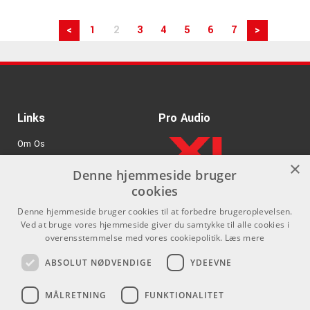
<
1
2
3
4
5
6
7
>
Links
Pro Audio
Om Os
×
Agenturer
Denne hjemmeside bruger
cookies
.
Log ind
Denne hjemmeside bruger cookies til at forbedre brugeroplevelsen.
GDPR & Cookies
Ved at bruge vores hjemmeside giver du samtykke til alle cookies i
overensstemmelse med vores cookiepolitik.
Læs mere
Kontakt
Sociale medier
ABSOLUT NØDVENDIGE
YDEEVNE
Som privatperson kan du ikke
Facebook
MÅLRETNING
FUNKTIONALITET
købe på denne hjemmeside, alt
Instagram