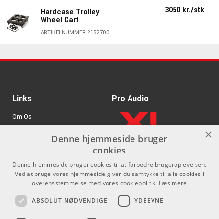
3050 kr./stk
Hardcase Trolley
Wheel Cart
ARTIKELNUMMER 2152700
Links
Pro Audio
Om Os
×
Agenturer
Denne hjemmeside bruger
cookies
.
Log ind
Denne hjemmeside bruger cookies til at forbedre brugeroplevelsen.
GDPR & Cookies
Ved at bruge vores hjemmeside giver du samtykke til alle cookies i
overensstemmelse med vores cookiepolitik.
Læs mere
Kontakt
Sociale medier
ABSOLUT NØDVENDIGE
YDEEVNE
Som privatperson kan du ikke
Facebook