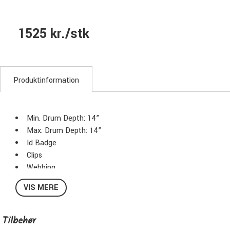
1525 kr./stk
Produktinformation
Min. Drum Depth: 14”
Max. Drum Depth: 14”
Id Badge
Clips
Webbing
Belt Ends
VIS MERE
Carry Handle
Stacking Feature
Foam Pads Protection
Tilbehør
Color: Dark Blue