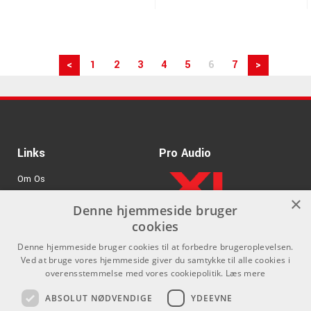
<
1
2
3
4
5
6
7
>
Links
Pro Audio
Om Os
×
Agenturer
Denne hjemmeside bruger
cookies
.
Log ind
Denne hjemmeside bruger cookies til at forbedre brugeroplevelsen.
GDPR & Cookies
Ved at bruge vores hjemmeside giver du samtykke til alle cookies i
overensstemmelse med vores cookiepolitik.
Læs mere
Kontakt
Sociale medier
ABSOLUT NØDVENDIGE
YDEEVNE