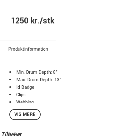
1250 kr./stk
Produktinformation
Min. Drum Depth: 8”
Max. Drum Depth: 13”
Id Badge
Clips
Webbing
Belt Ends
VIS MERE
Carry Handle
Stacking Feature
Foam Pads Protection
Tilbehør
Color: Yellow