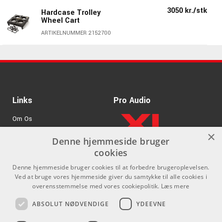
3050 kr./stk
Hardcase Trolley
Wheel Cart
ARTIKELNUMMER 2152700
Links
Pro Audio
Om Os
×
Agenturer
Denne hjemmeside bruger
cookies
.
Log ind
Denne hjemmeside bruger cookies til at forbedre brugeroplevelsen.
GDPR & Cookies
Ved at bruge vores hjemmeside giver du samtykke til alle cookies i
overensstemmelse med vores cookiepolitik.
Læs mere
Kontakt
Sociale medier
ABSOLUT NØDVENDIGE
YDEEVNE
Som privatperson kan du ikke
Facebook