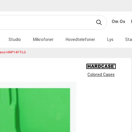
Om Os
Studio
Mikrofoner
Hovedtelefoner
Lys
Sta
ase HNP14FT-LG
Colored Cases