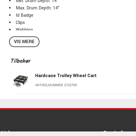
Min. Drum Depth: 14”
Max. Drum Depth: 14”
Id Badge
Clips
Webbing
Belt Ends
VIS MERE
Carry Handle
Stacking Feature
Foam Pads Protection
Tilbehør
Color: Light Green
Hardcase Trolley Wheel Cart
ARTIKELNUMMER 2152700
Links
Pro Audio