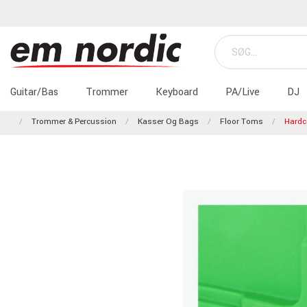
Guitar/Bas
Trommer
Keyboard
PA/Live
DJ
Trommer & Percussion
Kasser Og Bags
Floor Toms
Hardc