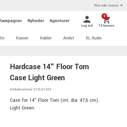
Pris inkl. moms
0
Kampagner
Nyheder
Agenturer
Log ind
Til kassen
tiv
Kasser
Kabler
Andet
XL Audio
Hardcase 14" Floor Tom
Case Light Green
Artikelnummer 215LG1403
Case for 14" Floor Tom (int. dia: 47,6 cm).
Light Green.