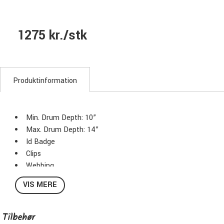
1275 kr./stk
Produktinformation
Min. Drum Depth: 10”
Max. Drum Depth: 14”
Id Badge
Clips
Webbing
Belt Ends
VIS MERE
Carry Handle
Stacking Feature
Foam Pads Protection
Tilbehør