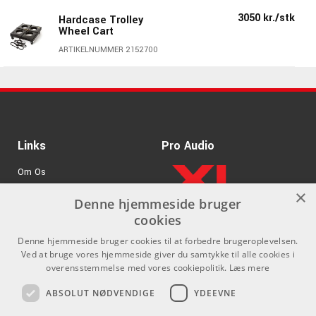
Color: Light Blue
3050 kr./stk
Hardcase Trolley
Wheel Cart
ARTIKELNUMMER 2152700
Links
Pro Audio
Om Os
×
Agenturer
Denne hjemmeside bruger
cookies
.
Log ind
Denne hjemmeside bruger cookies til at forbedre brugeroplevelsen.
GDPR & Cookies
Ved at bruge vores hjemmeside giver du samtykke til alle cookies i
overensstemmelse med vores cookiepolitik.
Læs mere
Kontakt
Sociale medier
ABSOLUT NØDVENDIGE
YDEEVNE
Som privatperson kan du ikke
Facebook