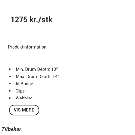
1275 kr./stk
Produktinformation
Min. Drum Depth: 10”
Max. Drum Depth: 14”
Id Badge
Clips
Webbing
Belt Ends
VIS MERE
Carry Handle
Stacking Feature
Foam Pads Protection
Tilbehør
Color: Dark Blue