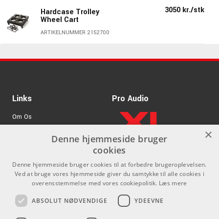
3050 kr./stk
Hardcase Trolley
Wheel Cart
ARTIKELNUMMER 2152700
Links
Pro Audio
Om Os
×
Agenturer
Denne hjemmeside bruger
cookies
.
Log ind
Denne hjemmeside bruger cookies til at forbedre brugeroplevelsen.
GDPR & Cookies
Ved at bruge vores hjemmeside giver du samtykke til alle cookies i
overensstemmelse med vores cookiepolitik.
Læs mere
Kontakt
Sociale medier
ABSOLUT NØDVENDIGE
YDEEVNE
Som privatperson kan du ikke
Facebook