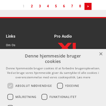
1
2
3
4
5
6
7
8
>
Links
Pro Audio
Om Os
×
Agenturer
Denne hjemmeside bruger
cookies
.
Log ind
Denne hjemmeside bruger cookies til at forbedre brugeroplevelsen.
GDPR & Cookies
Ved at bruge vores hjemmeside giver du samtykke til alle cookies i
overensstemmelse med vores cookiepolitik.
Læs mere
Kontakt
Sociale medier
ABSOLUT NØDVENDIGE
YDEEVNE
Som privatperson kan du ikke
Facebook
MÅLRETNING
FUNKTIONALITET
købe på denne hjemmeside, alt
Instagram
salg foregår gennem vores