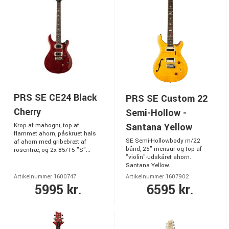
PRS SE CE24 Black
PRS SE Custom 22
Cherry
Semi-Hollow -
Santana Yellow
Krop af mahogni, top af
flammet ahorn, påskruet hals
SE Semi-Hollowbody m/22
af ahorn med gribebræt af
bånd, 25" mensur og top af
rosentræ, og 2x 85/15 "S"...
"violin"-udskåret ahorn.
Santana Yellow.
Artikelnummer 1600747
Artikelnummer 1607902
5995 kr.
6595 kr.