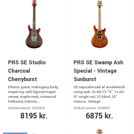
PRS SE Studio
PRS SE Swamp Ash
Charcoal
Special - Vintage
Cherryburst
Sunburst
Electric guitar, mahogany body,
SE-sepcialmodel af amerikansk
maple top with figured maple
sump-ask. 2x 85/15 "S", 1x AS-
veneer, maple neck, rosewood
01 single coil, 22 bånd, 25"
fretboard, tremolo,...
mensur. Vintage...
Artikelnummer 1600818
Artikelnummer 1608087
8195 kr.
6875 kr.