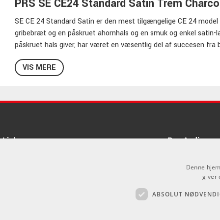
PRS SE CE24 Standard Satin Trem Charco
SE CE 24 Standard Satin er den mest tilgængelige CE 24 model 
gribebræt og en påskruet ahornhals og en smuk og enkel satin-
påskruet hals giver, har været en væsentlig del af succesen fra
tradition videre i PRS' unikke spin på en klassiker.
VIS MERE
85/15 "S" pickupperne byder på udvidet diskant og bas med ekstr
alsidigheden ved ​​pickup coil split. PRS SE CE 24 leverer tone, sp
kan finde sig hjemme i.
Specifikationer
Links
Pro Audio
Krop af mahogni
"Low violin" udskæring
Om Os
Påskruet ahornhals
Denne hjemm
Agenturer
giver 
Gribebræt af palisander
24 bånd, 25" mensur
ABSOLUT NØDVENDI
Log ind
.
PRS Fugleindlæg
GDPR & Cookies
Wide Thin halsprofil