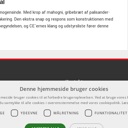
al
nogensinde. Med krop af mahogni, gribebræt af palisander-
lakering. Den ekstra snap og respons som konstruktionen med
 begyndelsen, og CE'ernes klang og udstyrsliste fører denne
a klarhed og balance, mens push/pull tonekontrollen tilføjer
ilbarhed og klassisk PRS-look, som guitarister i alle afstøbninger
Kontakt
Denne hjemmeside bruger cookies
Som privatperson kan du ikke købe p
eside bruger cookies til at forbedre brugeroplevelsen. Ved at bruge vore
hjemmeside, alt salg foregår gennem 
du samtykke til alle cookies i overensstemmelse med vores cookiepolitik.
Læs
info@emnordic.dk
GE
YDEEVNE
MÅLRETNING
FUNKTIONALITET