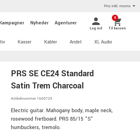
Pris inkl. moms
0
Kampagner
Nyheder
Agenturer
Log ind
Til kassen
tiv
Kasser
Kabler
Andet
XL Audio
PRS SE CE24 Standard
Satin Trem Charcoal
Artikelnummer 1600729
Electric guitar. Mahogany body, maple neck,
rosewood fretboard. PRS 85/15 "S"
humbuckers, tremolo.