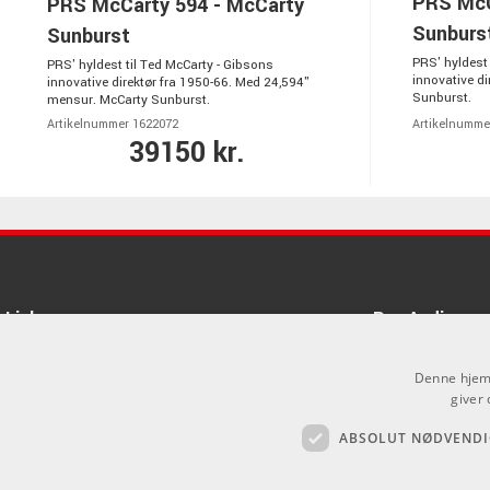
PRS McC
PRS McCarty 594 - McCarty
Sunburs
Sunburst
PRS' hyldest 
PRS' hyldest til Ted McCarty - Gibsons
innovative di
innovative direktør fra 1950-66. Med 24,594"
Sunburst.
mensur. McCarty Sunburst.
Artikelnummer 1622072
Artikelnumme
39150 kr.
Links
Pro Audio
Om Os
Denne hjemm
Agenturer
giver 
ABSOLUT NØDVENDI
Log ind
.
GDPR & Cookies