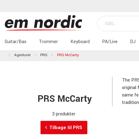
Guitar/Bas
Trommer
Keyboard
PA/Live
DJ
Agenturer
PRS
PRS McCarty
The PR
original
same fea
PRS McCarty
traditio
3 produkter
Tilbage til PRS