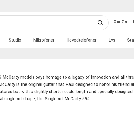
Om Os
Studio
Mikrofoner
Hovedtelefoner
Lys
Sta
S
McCarty
models pays homage to a legacy of innovation and all thre
 McCarty is the original guitar that Paul designed to honor his frie
tures but with a slightly shorter scale length and specially designe
nal singlecut shape, the Singlecut McCarty 594.