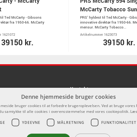
arty - McCarty
PRS McCarty 594 Sing
t
McCarty Tobacco Sun
til Ted McCarty - Gibsons
PRS' hyldest til Ted McCarty - Gib
rektør fra 1950-66. McCarty
innovative direktør fra 1950-66. M
mensur. McCarty Tobacco...
r 1621072
Artikelnummer 1623073
39150 kr.
39150 kr.
Kontakt
Denne hjemmeside bruger cookies
Som privatperson kan du ikke købe p
eside bruger cookies til at forbedre brugeroplevelsen. Ved at bruge vore
hjemmeside, alt salg foregår gennem 
du samtykke til alle cookies i overensstemmelse med vores cookiepolitik.
Læs
info@emnordic.dk
GE
YDEEVNE
MÅLRETNING
FUNKTIONALITET