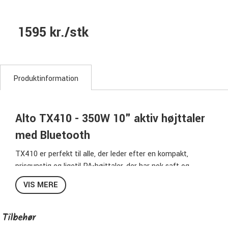
1595 kr./stk
Produktinformation
Alto TX410 - 350W 10" aktiv højttaler
med Bluetooth
TX410 er perfekt til alle, der leder efter en kompakt,
prisgunstig og ligetil PA-højttaler, der har nok saft og
slagkraft til at fylde rummet med robust lyd. TX410 er et
VIS MERE
sonisk bæst pakket ind i en elegant pakke, der er ideel til at
levere lyd i en overfyldt restaurant, bar, større øvelokaler
eller mellemstore spillesteder. Denne højttaler kan levere
Tilbehør
lyd, der nemt kan skære igennem publikums- og