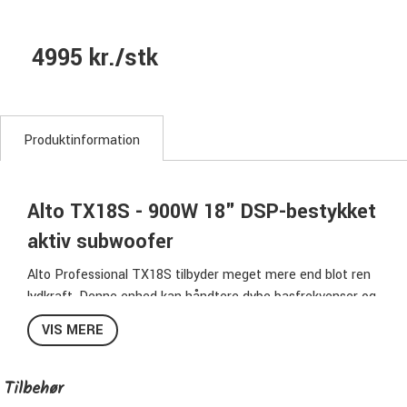
4995 kr./stk
Produktinformation
Alto TX18S - 900W 18" DSP-bestykket
aktiv subwoofer
Alto Professional TX18S tilbyder meget mere end blot ren
lydkraft. Denne enhed kan håndtere dybe basfrekvenser og
projicere dem ind i ethvert stort spillested, natklub, kirke
VIS MERE
eller restauration med uhørt klarhed og nuancer. DJ's og
musikere, der slæber eget udstyr fra sted til sted, kan
glæde sig - TX18S er ikke kun optimeret til at være
Tilbehør
transportvenlig, men den er også designet til problemfrit at