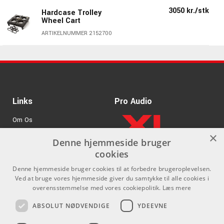
3050 kr./stk
Hardcase Trolley
Wheel Cart
ARTIKELNUMMER 2152700
Links
Pro Audio
Om Os
×
Agenturer
Denne hjemmeside bruger
cookies
.
Log ind
Denne hjemmeside bruger cookies til at forbedre brugeroplevelsen.
GDPR & Cookies
Ved at bruge vores hjemmeside giver du samtykke til alle cookies i
overensstemmelse med vores cookiepolitik.
Læs mere
Kontakt
Sociale medier
ABSOLUT NØDVENDIGE
YDEEVNE
Som privatperson kan du ikke
Facebook