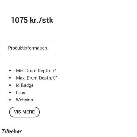
1075 kr./stk
Produktinformation
Min. Drum Depth: 7”
Max. Drum Depth: 8”
Id Badge
Clips
Webbing
Belt Ends
VIS MERE
Carry Handle
Stacking Feature
Foam Pads Protection
Tilbehør
Color: Light Green