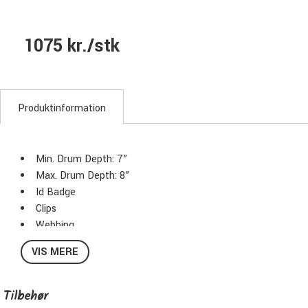
1075 kr./stk
Produktinformation
Min. Drum Depth: 7”
Max. Drum Depth: 8”
Id Badge
Clips
Webbing
Belt Ends
VIS MERE
Carry Handle
Stacking Feature
Foam Pads Protection
Tilbehør
Color: Dark Green