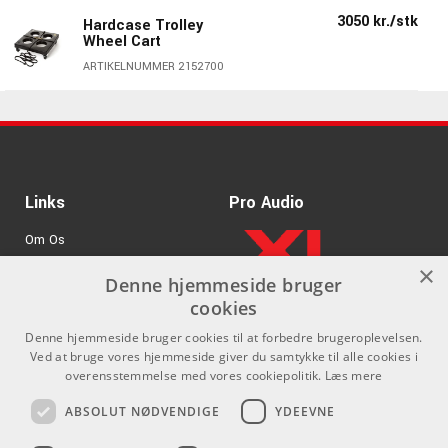
3050 kr./stk
Hardcase Trolley
Wheel Cart
ARTIKELNUMMER 2152700
Links
Pro Audio
Om Os
×
Agenturer
Denne hjemmeside bruger
cookies
.
Log ind
Denne hjemmeside bruger cookies til at forbedre brugeroplevelsen.
GDPR & Cookies
Ved at bruge vores hjemmeside giver du samtykke til alle cookies i
overensstemmelse med vores cookiepolitik.
Læs mere
Kontakt
Sociale medier
ABSOLUT NØDVENDIGE
YDEEVNE
Som privatperson kan du ikke
Facebook