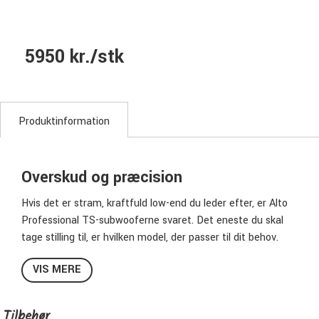
5950 kr./stk
Produktinformation
Overskud og præcision
Hvis det er stram, kraftfuld low-end du leder efter, er Alto
Professional TS-subwooferne svaret. Det eneste du skal
tage stilling til, er hvilken model, der passer til dit behov.
ALTO Professional TS18S
VIS MERE
Når den føjes til din højttalersystem, leverer TS18S
subwooferen kraftfuld, men kontrolleret bas til din PA-
Tilbehør