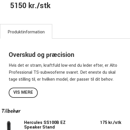
5150 kr./stk
Produktinformation
Overskud og præcision
Hvis det er stram, kraftfuld low-end du leder efter, er Alto
Professional TS-subwooferne svaret. Det eneste du skal
tage stilling til, er hvilken model, der passer til dit behov.
ALTO Professional TS15S
VIS MERE
Når den føjes til din højttalersystem, leverer TS15S
subwooferen kraftfuld, men kontrolleret bas til din PA-
Tilbehør
konfiguration og giver dit publikum en fuld og komplet
Hercules SS100B EZ
175 kr./stk
lytteoplevelse. Med en TS-subwoofer i dit setup bliver
Speaker Stand
enhver musikalsk præstation repræsenteret med den