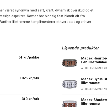
mmer været synonym med saft, kraft, dynamisk overskud og et
ssige aspekter. Navnet har bidt sig fast blandt alt fra
k Panther lilletromme komplimenterer ethvert sæt og enhver
esset marked.
Lignende produkter
en mister krop. Den er især velegnet til hurtigt, dynamisk spil
51 kr./pakke
Mapex Heartbr
Lab lilletromm
ARTIKELNUMMER 40
1025 kr./stk
Mapex Cyrus B
lilletromme
ARTIKELNUMMER 40
310 kr./stk
Mapex Shadow 
lilletromme