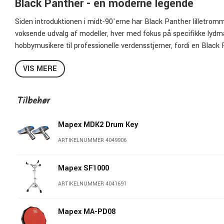
Black Panther - en moderne legende
Siden introduktionen i midt-90'erne har Black Panther lilletro
voksende udvalg af modeller, hver med fokus på specifikke lydmæ
hobbymusikere til professionelle verdensstjerner, fordi en Blac
spillestil og genre i en kvalitet som ikke er en selvfølge på et pr
VIS MERE
Black Panther Atomizer
Tilbehør
Black Panther Atomizer har en lysere, mere åben klang, uden at d
med mange ghost-notes.
Mapex MDK2 Drum Key
14"x6,5"
ARTIKELNUMMER 4049906
Sonic Saver rejfe
Cylindrisk sejdingstrammer
Mapex SF1000
2.0 mm aluminium kedel
SONIClear™ kanter, 45°
ARTIKELNUMMER 4041691
Forkromet hardware
In-Line selvlåsende B-Lugs
Mapex MA-PD08
Monteret med Remo Ambassador skind