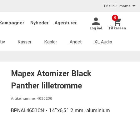
Pris inkl. moms
0
Kampagner
Nyheder
Agenturer
Log ind
Til kassen
tiv
Kasser
Kabler
Andet
XL Audio
Mapex Atomizer Black
Panther lilletromme
Artikelnummer 4030230
BPNAL4651CN - 14"x6,5" 2 mm. aluminium