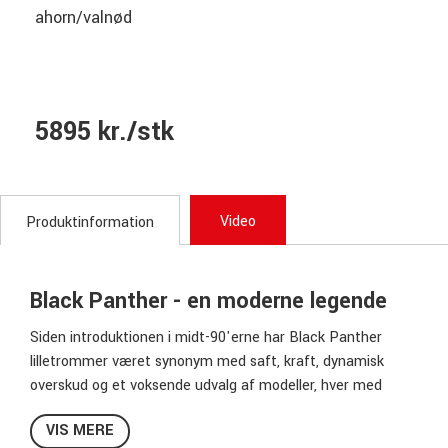
ahorn/valnød
5895 kr./stk
Video
Produktinformation
Black Panther - en moderne legende
Siden introduktionen i midt-90'erne har Black Panther
lilletrommer været synonym med saft, kraft, dynamisk
overskud og et voksende udvalg af modeller, hver med
fokus på specifikke lydmæssige aspekter. Navnet har bidt
VIS MERE
sig fast blandt alt fra hobbymusikere til professionelle