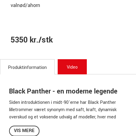
valnød/ahorn
5350 kr./stk
Video
Produktinformation
Black Panther - en moderne legende
Siden introduktionen i midt-90'erne har Black Panther
lilletrommer været synonym med saft, kraft, dynamisk
overskud og et voksende udvalg af modeller, hver med
fokus på specifikke lydmæssige aspekter. Navnet har bidt
VIS MERE
sig fast blandt alt fra hobbymusikere til professionelle