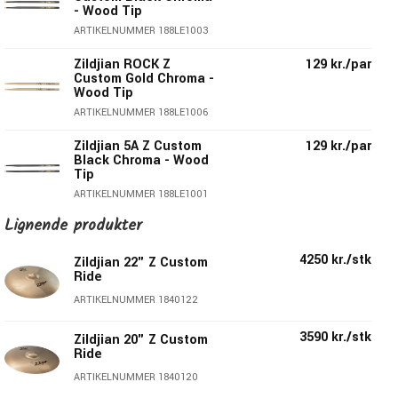
- Wood Tip
til både scene og studie, så der er mulighed for ubegrænset
ARTIKELNUMMER 188LE1003
musikalsk udtryk.
Zildjian ROCK Z
129 kr./par
Custom Gold Chroma -
21" Z Custom Mega Bell Ride
Wood Tip
Mega Bell Ride er udstyret med den største klokke i Zildjian
ARTIKELNUMMER 188LE1006
bækkenfamilien og producerer den klareste, kraftigste og
Zildjian 5A Z Custom
129 kr./par
mest udtryksfulde klokketone, som kan trænge igennem
Black Chroma - Wood
Tip
selv det mest massive mix på scenen.
ARTIKELNUMMER 188LE1001
Lignende produkter
Zildjian 5B Z Custom
129 kr./par
Black Chroma - Wood
Specifikationer
Tip
4250 kr./stk
Zildjian 22" Z Custom
Ride
ARTIKELNUMMER 188LE1002
Model: Mega Bell Ride
ARTIKELNUMMER 1840122
Zildjian 5A Z Custom
129 kr./par
Størrelse: 21"
Gold Chroma - Wood
Mest efterspurgte ridebækken i Zildjian-kataloget
3590 kr./stk
Tip
Zildjian 20" Z Custom
'Mega bell' trænger igennem selv det mest massive mix
Ride
ARTIKELNUMMER 188LE1004
på scenen
ARTIKELNUMMER 1840120
Zildjian 5B Z Custom
129 kr./par
Kraftigt, udtryksfuldt og tungt