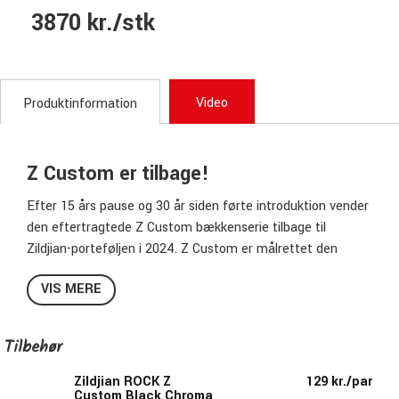
3870 kr./stk
Video
Produktinformation
Z Custom er tilbage!
Efter 15 års pause og 30 år siden førte introduktion vender
den eftertragtede Z Custom bækkenserie tilbage til
Zildjian-porteføljen i 2024. Z Custom er målrettet den
voksende metal-scene, som i disse år nyder
VIS MERE
verdensomspændende popularitet. Den genskabte Z
Custom-serie leverer en eksplosiv lys og klar klang, som
trommeslagere har efterspurgt i årevis. En opdateret
Tilbehør
produktionsproces har gjort bækkenerne mere holdbare, og
de er forsynet med et stjernehammermønster, der minder
Zildjian ROCK Z
129 kr./par
Custom Black Chroma
om den originale Z Custom-serie. Z-bækkener er velegnet