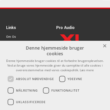
Gold Chroma - Wood
Forbedret holdbarhed
Tip
Materiale: Støbt B20 bronze
ARTIKELNUMMER 188LE1005
Finish: Brilliant
Links
Pro Audio
Om Os
×
Agenturer
Denne hjemmeside bruger
cookies
.
Log ind
Denne hjemmeside bruger cookies til at forbedre brugeroplevelsen.
GDPR & Cookies
Ved at bruge vores hjemmeside giver du samtykke til alle cookies i
overensstemmelse med vores cookiepolitik.
Læs mere
Kontakt
Sociale medier
ABSOLUT NØDVENDIGE
YDEEVNE
Som privatperson kan du ikke
Facebook
MÅLRETNING
FUNKTIONALITET
købe på denne hjemmeside, alt
Instagram
salg foregår gennem vores
UKLASSIFICEREDE
forhandlere.
Youtube