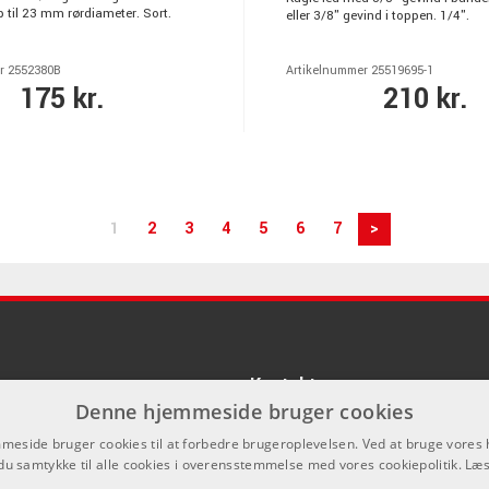
 til 23 mm rørdiameter. Sort.
eller 3/8" gevind i toppen. 1/4".
r 2552380B
Artikelnummer 25519695-1
175 kr.
210 kr.
1
2
3
4
5
6
7
>
Kontakt
Denne hjemmeside bruger cookies
Som privatperson kan du ikke købe p
eside bruger cookies til at forbedre brugeroplevelsen. Ved at bruge vore
hjemmeside, alt salg foregår gennem 
du samtykke til alle cookies i overensstemmelse med vores cookiepolitik.
Læs
info@emnordic.dk