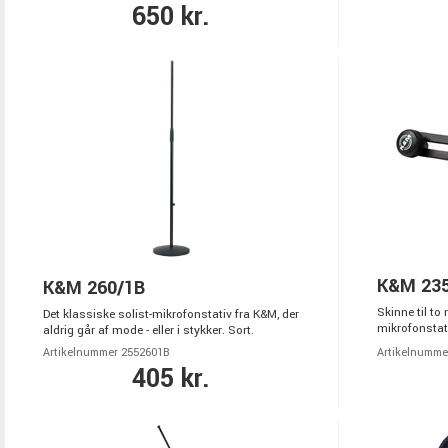
650 kr.
K&M 23
K&M 260/1B
Skinne til to
Det klassiske solist-mikrofonstativ fra K&M, der
mikrofonstati
aldrig går af mode - eller i stykker. Sort.
Artikelnummer 2552601B
Artikelnumme
405 kr.