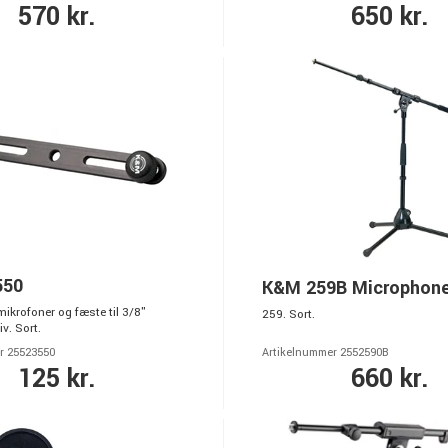
570 kr.
650 kr.
550
K&M 259B Microphon
 mikrofoner og fæste til 3/8"
259. Sort.
v. Sort.
r 25523550
Artikelnummer 2552590B
125 kr.
660 kr.