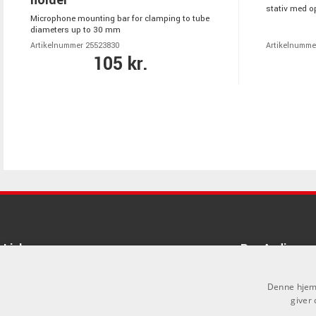
stativ med op
Microphone mounting bar for clamping to tube
diameters up to 30 mm
Artikelnummer 25523830
Artikelnumme
105 kr.
Links
Pro Audio
Om Os
Denne hjemm
Agenturer
giver 