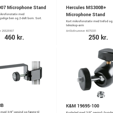
07 Microphone Stand
Hercules MS300B+
Microphone Stand
mikrofonstativ med
lige ben og 2-delt bom. Sort.
Kort mikrofonstativ med trefod og
teleskop-arm
r 25525907
Artikelnummer 4075331
460 kr.
250 kr.
8B
K&M 19695-100
med 3/8"-gevind og fæste til
Kugle-led med 3/8" gevind i bunde