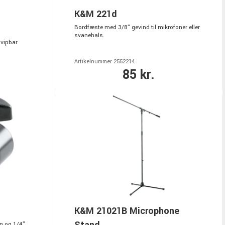
K&M 221d
Bordfæste med 3/8" gevind til mikrofoner eller
svanehals.
 vipbar
Artikelnummer 2552214
85 kr.
K&M 21021B Microphone
Stand
n og 1/4"