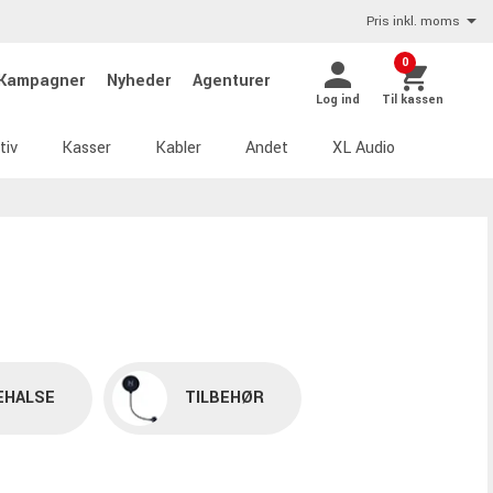
Pris inkl. moms
0
Kampagner
Nyheder
Agenturer
Log ind
Til kassen
tiv
Kasser
Kabler
Andet
XL Audio
EHALSE
TILBEHØR