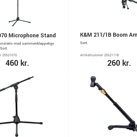
K&M 211/1B Boom Ar
70 Microphone Stand
Sort.
fonstativ med sammenklappelige
Sort.
r 25521070
Artikelnummer 2552111B
460 kr.
260 kr.