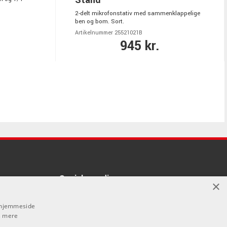
2-delt mikrofonstativ med sammenklappelige
ben og bom. Sort.
Artikelnummer 25521021B
945 kr.
Sociale medier
×
å denne
Facebook
s hjemmeside
vores forhandlere.
 mere
Instagram