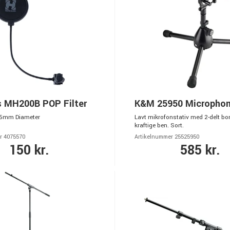
s MH200B POP Filter
K&M 25950 Microphon
155mm Diameter
Lavt mikrofonstativ med 2-delt bo
kraftige ben. Sort.
r 4075570
Artikelnummer 25525950
150 kr.
585 kr.