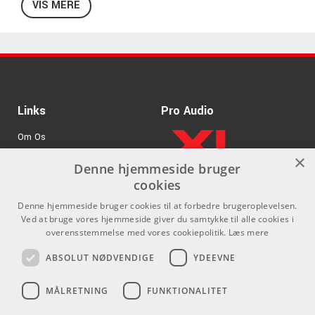
VIS MERE
Links
Pro Audio
Om Os
×
Agenturer
Denne hjemmeside bruger
cookies
.
Log ind
Denne hjemmeside bruger cookies til at forbedre brugeroplevelsen.
GDPR & Cookies
Ved at bruge vores hjemmeside giver du samtykke til alle cookies i
overensstemmelse med vores cookiepolitik.
Læs mere
Kontakt
Sociale medier
ABSOLUT NØDVENDIGE
YDEEVNE
Som privatperson kan du ikke
Facebook
MÅLRETNING
FUNKTIONALITET
købe på denne hjemmeside, alt
Instagram
salg foregår gennem vores