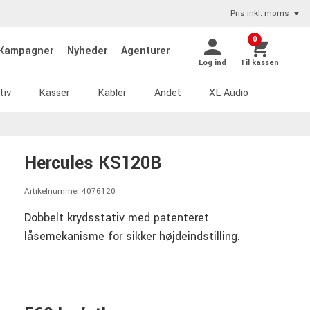
Pris inkl. moms
0
Kampagner
Nyheder
Agenturer
Log ind
Til kassen
tiv
Kasser
Kabler
Andet
XL Audio
Hercules KS120B
Artikelnummer 4076120
Dobbelt krydsstativ med patenteret
låsemekanisme for sikker højdeindstilling.