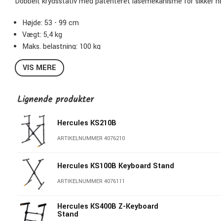
Dobbelt krydsstativ med patenteret låsemekanisme for sikker høj
Højde: 53 - 99 cm
Vægt: 5,4 kg
Maks. belastning: 100 kg
VIS MERE
Lignende produkter
Hercules KS210B
ARTIKELNUMMER 4076210
Hercules KS100B Keyboard Stand
ARTIKELNUMMER 4076111
Hercules KS400B Z-Keyboard
Stand