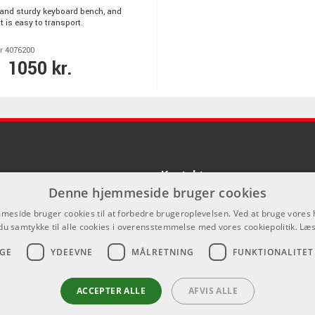
and sturdy keyboard bench, and
it is easy to transport.
r 4076200
1050 kr.
Kontakt
Denne hjemmeside bruger cookies
Som privatperson kan du ikke købe p
eside bruger cookies til at forbedre brugeroplevelsen. Ved at bruge vore
hjemmeside, alt salg foregår gennem 
du samtykke til alle cookies i overensstemmelse med vores cookiepolitik.
Læs
info@emnordic.dk
GE
YDEEVNE
MÅLRETNING
FUNKTIONALITET
ACCEPTER ALLE
AFVIS ALLE