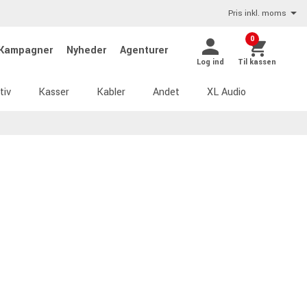
Pris inkl. moms
0
Kampagner
Nyheder
Agenturer
Log ind
Til kassen
tiv
Kasser
Kabler
Andet
XL Audio