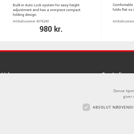
Comfortable 
Built-in Auto Lock system for easy height
folds flat so 
adjustment and has a one-piece compact
folding design.
Artikelnummer 4076240
Artikelnumme
980 kr.
Links
Pro Audio
Om Os
Denne hjemm
Agenturer
giver 
ABSOLUT NØDVENDI
Log ind
.
GDPR & Cookies