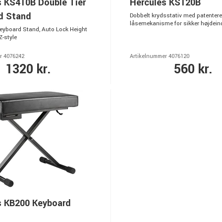
s KS410B Double Tier
Hercules KS120B
d Stand
Dobbelt krydsstativ med patentere
låsemekanisme for sikker højdeind
Keyboard Stand, Auto Lock Height
Z-style
r 4076242
Artikelnummer 4076120
1320 kr.
560 kr.
s KB200 Keyboard