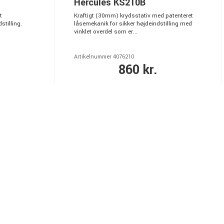
Hercules KS210B
t
Kraftigt (30mm) krydsstativ med patenteret
stilling.
låsemekanik for sikker højdeindstilling med
vinklet overdel som er...
Artikelnummer 4076210
860 kr.