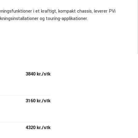
ingsfunktioner i et kraftigt, kompakt chassis, leverer PVi
ningsinstallationer og touring-applikationer.
50W (4 Ohm, mono, brokoblet) til 2x215W (8 Ohm, stereo) er der
3840 kr./stk
 / 410W+410W @ 2 Ohm
3160 kr./stk
4320 kr./stk