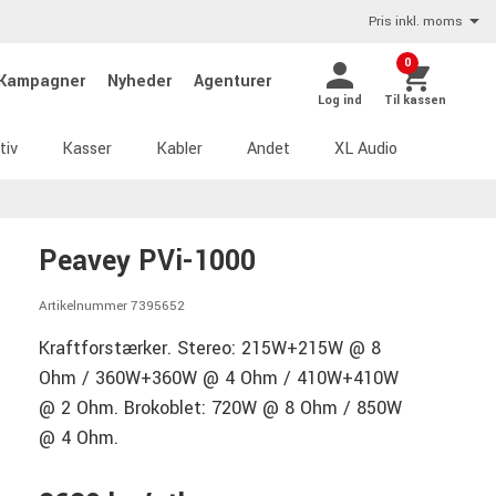
Pris inkl. moms
0
Kampagner
Nyheder
Agenturer
Log ind
Til kassen
tiv
Kasser
Kabler
Andet
XL Audio
Peavey PVi-1000
Artikelnummer 7395652
Kraftforstærker. Stereo: 215W+215W @ 8
Ohm / 360W+360W @ 4 Ohm / 410W+410W
@ 2 Ohm. Brokoblet: 720W @ 8 Ohm / 850W
@ 4 Ohm.