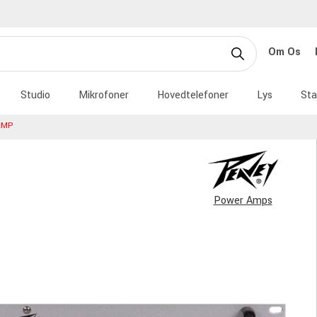
Om Os
Studio
Mikrofoner
Hovedtelefoner
Lys
Sta
AMP
Power Amps