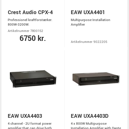
Crest Audio CPX-4
EAW UXA4401
Professionel kraftforstærker.
Multipurpose Installation
800W-3200W.
Amplifier
Artikelnummer 7800152
6750 kr.
Artikelnummer 9022205
EAW UXA4403
EAW UXA4403D
4 channel - 2U format power
4 x 800W Multipurpose
amplifier that can drive both
Installation Amplifier with Dante