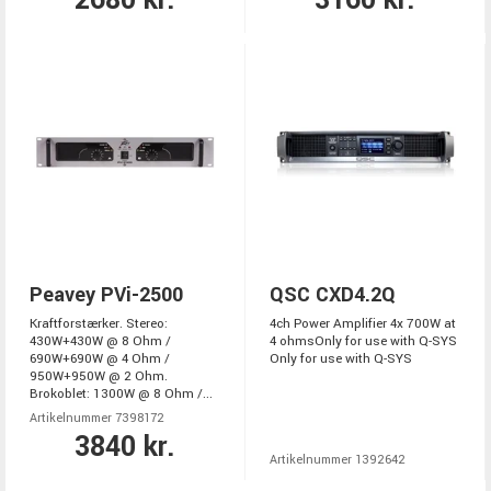
2680 kr.
3160 kr.
Peavey PVi-2500
QSC CXD4.2Q
Kraftforstærker. Stereo:
4ch Power Amplifier 4x 700W at
430W+430W @ 8 Ohm /
4 ohmsOnly for use with Q-SYS
690W+690W @ 4 Ohm /
Only for use with Q-SYS
950W+950W @ 2 Ohm.
Brokoblet: 1300W @ 8 Ohm /...
Artikelnummer 7398172
3840 kr.
Artikelnummer 1392642