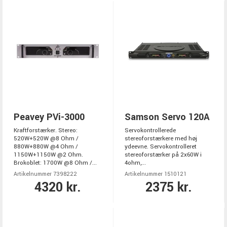
Peavey PVi-3000
Samson Servo 120A
Kraftforstærker. Stereo:
Servokontrollerede
520W+520W @8 Ohm /
stereoforstærkere med høj
880W+880W @4 Ohm /
ydeevne. Servokontrolleret
1150W+1150W @2 Ohm.
stereoforstærker på 2x60W i
Brokoblet: 1700W @8 Ohm /...
4ohm,...
Artikelnummer 7398222
Artikelnummer 1510121
4320 kr.
2375 kr.