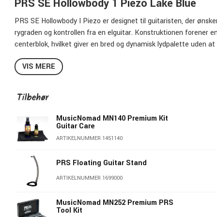
PRS SE Hollowbody 1 Piezo Lake Blue
PRS SE Hollowbody I Piezo er designet til guitaristen, der øns
rygraden og kontrollen fra en elguitar. Konstruktionen forener e
centerblok, hvilket giver en bred og dynamisk lydpalette uden a
PRS 85/15 “S”-pickupperne leverer en fyldig og velafbalanceret
VIS MERE
og piezo-systemet får du en imponerende fleksibilitet – fra rent 
kombinationer derimellem.
Tilbehør
Med tydelig og punchy attack, fremragende strengseparation og l
MusicNomad MN140 Premium Kit
soloarbejde. Den 25” mensur kombineret med Wide Fat-halsprofil
Guitar Care
sessions, hvilket gør PRS SE Hollowbody I Piezo til et pålideligt v
ARTIKELNUMMER 1451140
Specifikationer
PRS Floating Guitar Stand
Krop: Mahogni
ARTIKELNUMMER 1699000
Top: Ahorn, Shallow Violin carve
Konstruktion: Flatback hollowbody med centerblok
MusicNomad MN252 Premium PRS
Hals: Limet hals i ahorn
Tool Kit