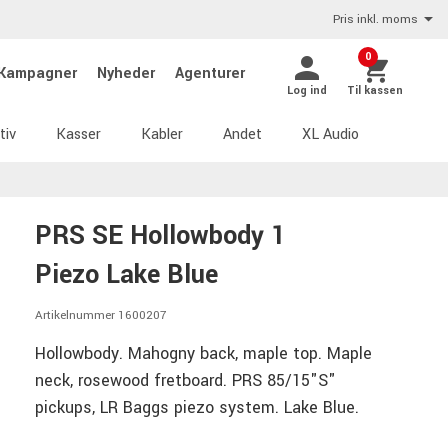
Pris inkl. moms
0
Kampagner
Nyheder
Agenturer
Log ind
Til kassen
tiv
Kasser
Kabler
Andet
XL Audio
PRS SE Hollowbody 1
Piezo Lake Blue
Artikelnummer 1600207
Hollowbody. Mahogny back, maple top. Maple
neck, rosewood fretboard. PRS 85/15"S"
pickups, LR Baggs piezo system. Lake Blue.