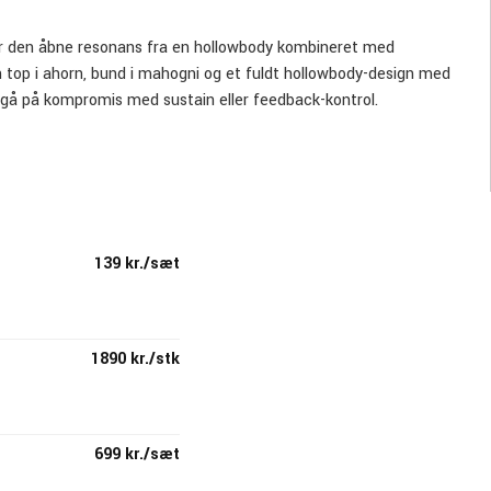
ker den åbne resonans fra en hollowbody kombineret med
n top i ahorn, bund i mahogni og et fuldt hollowbody-design med
t gå på kompromis med sustain eller feedback-kontrol.
 lyd. Med separate volumenstyringer til de magnetiske pickupper
elektriske toner til akustisk-inspirerede klange samt kreative
ang sustain egner guitaren sig lige godt til både kompspil og
139 kr./sæt
en giver en behagelig spillefornemmelse selv under lange
alg til længere gigs.
1890 kr./stk
699 kr./sæt