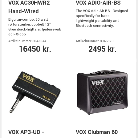
VOX AC30HWR2
VOX ADIO-AIR-BS
Hand-Wired
The VOX Adio Air BS - Designed
specifically for bass,
Elguitar-combo, 30 watt
lightweight portability and
rørforstærker, dobbelt 12"
Bluetooth connectivity.
Greenback-højttaler, fjederreverb
og FX-loop
Artikelnummer 8043044
Artikelnummer 8046820
16450 kr.
2495 kr.
VOX AP3-UD -
VOX Clubman 60