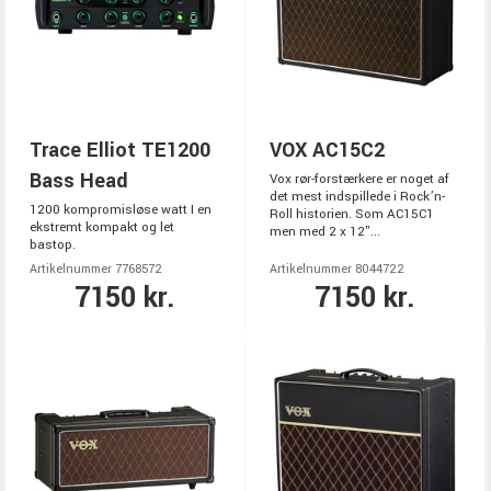
Trace Elliot TE1200
VOX AC15C2
Bass Head
Vox rør-forstærkere er noget af
det mest indspillede i Rock’n-
1200 kompromisløse watt I en
Roll historien. Som AC15C1
ekstremt kompakt og let
men med 2 x 12"...
bastop.
Artikelnummer 7768572
Artikelnummer 8044722
7150 kr.
7150 kr.