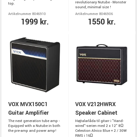
revolutionary Nutube - Monster
top.
sound, minimal size !
Artikelnummer 8046910
Artikelnummer 8046906
1999 kr.
1550 kr.
VOX MVX150C1
VOX V212HWRX
Guitar Amplifier
Speaker Cabinet
The next generation tube amp -
Højtalarlåda til gitarr i "Hand-
Equipped with a Nutube in both
wired"-serien med 2 x 12" 8Ω
the pre-amp and power amp!
Celestion Alnico Blue × 2 / 30W
RMS i 16Ω