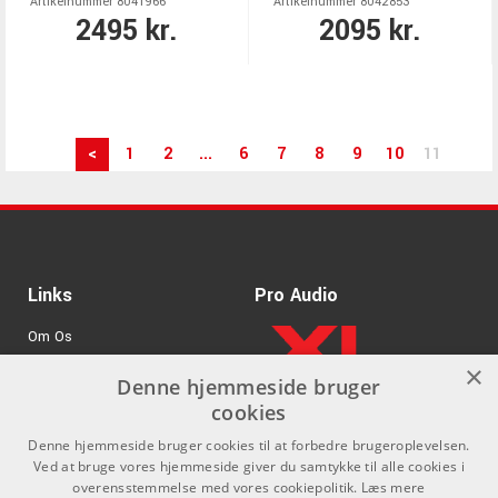
Artikelnummer 8041966
Artikelnummer 8042853
2495 kr.
2095 kr.
<
1
2
...
6
7
8
9
10
11
Links
Pro Audio
Om Os
×
Agenturer
Denne hjemmeside bruger
cookies
.
Log ind
Denne hjemmeside bruger cookies til at forbedre brugeroplevelsen.
GDPR & Cookies
Ved at bruge vores hjemmeside giver du samtykke til alle cookies i
overensstemmelse med vores cookiepolitik.
Læs mere