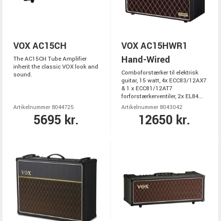
VOX AC15CH
VOX AC15HWR1
Hand-Wired
The AC15CH Tube Amplifier
inherit the classic VOX look and
Comboforstærker til elektrisk
sound.
guitar, 15 watt, 4x ECC83/12AX7
& 1 x ECC81/12AT7
forforstærkerventiler, 2x EL84...
Artikelnummer 8044725
Artikelnummer 8043042
5695 kr.
12650 kr.