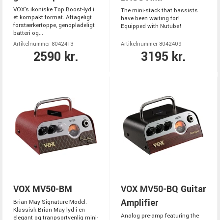
VOX's ikoniske Top Boost-lyd i
The mini-stack that bassists
et kompakt format. Aftageligt
have been waiting for!
forstærkertoppe, genopladeligt
Equipped with Nutube!
batteri og...
Artikelnummer 8042413
Artikelnummer 8042409
2590 kr.
3195 kr.
VOX MV50-BM
VOX MV50-BQ Guitar
Amplifier
Brian May Signature Model.
Klassisk Brian May lyd i en
Analog pre-amp featuring the
elegant og tranpsortvenlig mini-