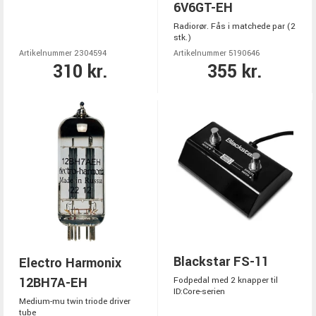
6V6GT-EH
Radiorør. Fås i matchede par (2
stk.)
Artikelnummer 2304594
Artikelnummer 5190646
310 kr.
355 kr.
Blackstar FS-11
Electro Harmonix
12BH7A-EH
Fodpedal med 2 knapper til
ID:Core-serien
Medium-mu twin triode driver
tube