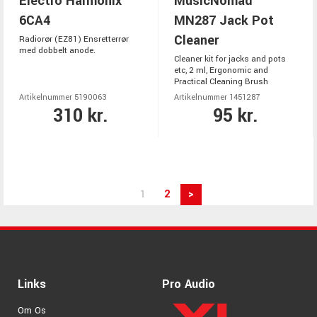
Electro Harmonix
MusicNomad
6CA4
MN287 Jack Pot
Cleaner
Radiorør (EZ81) Ensretterrør
med dobbelt anode.
Cleaner kit for jacks and pots
etc, 2 ml, Ergonomic and
Practical Cleaning Brush
Artikelnummer 5190063
Artikelnummer 1451287
310 kr.
95 kr.
1
2
>
Links
Pro Audio
Om Os