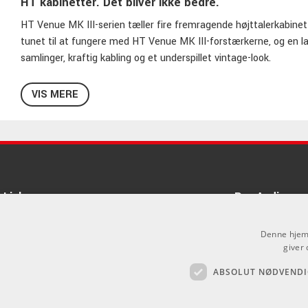
HT kabinetter. Det bliver ikke bedre.
HT Venue MK III-serien tæller fire fremragende højttalerkabinett
tunet til at fungere med HT Venue MK III-forstærkerne, og en l
samlinger, kraftig kabling og et underspillet vintage-look.
VIS MERE
Links
Pro Audio
Om Os
Denne hjemm
Agenturer
giver 
ABSOLUT NØDVENDI
Log ind
.
GDPR & Cookies