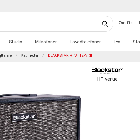
Om Os
Studio
Mikrofoner
Hovedtelefoner
Lys
Sta
jttalere
Kabinetter
BLACKSTAR HTV-112-MKIII
HT Venue