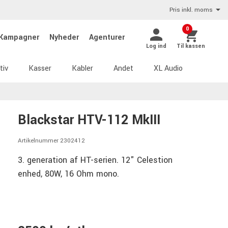
Pris inkl. moms
0
Kampagner
Nyheder
Agenturer
Log ind
Til kassen
tiv
Kasser
Kabler
Andet
XL Audio
Blackstar HTV-112 MkIII
Artikelnummer 2302412
3. generation af HT-serien. 12" Celestion
enhed, 80W, 16 Ohm mono.