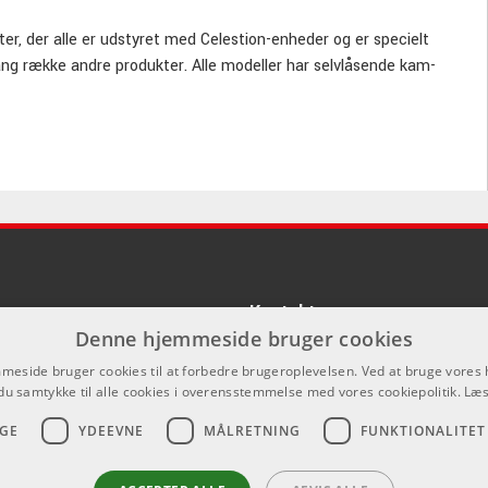
er, der alle er udstyret med Celestion-enheder og er specielt
ang række andre produkter. Alle modeller har selvlåsende kam-
Kontakt
Denne hjemmeside bruger cookies
Som privatperson kan du ikke købe p
eside bruger cookies til at forbedre brugeroplevelsen. Ved at bruge vore
hjemmeside, alt salg foregår gennem 
du samtykke til alle cookies i overensstemmelse med vores cookiepolitik.
Læs
info@emnordic.dk
GE
YDEEVNE
MÅLRETNING
FUNKTIONALITET