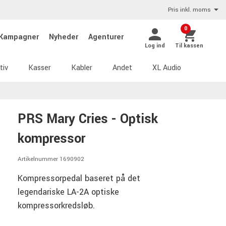
Pris inkl. moms
0
Kampagner
Nyheder
Agenturer
Log ind
Til kassen
tiv
Kasser
Kabler
Andet
XL Audio
PRS Mary Cries - Optisk
kompressor
Artikelnummer 1690902
Kompressorpedal baseret på det
legendariske LA-2A optiske
kompressorkredsløb.