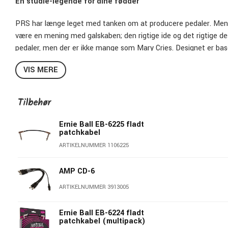
En studie-legende for dine fødder
PRS har længe leget med tanken om at producere pedaler. Men Pa
være en mening med galskaben; den rigtige ide og det rigtige de
pedaler, men der er ikke mange som Mary Cries. Designet er bas
fast plads i racket i stort set alle musikstudier. Det er en form
VIS MERE
siden den første model kom til i starten af 1960'erne
Det optiske kredsløb giver kompressoren en meget musikalsk rea
Tilbehør
den nærmest ikke, man mærker bare hvordan lyden bliver mere n
da der sådan set kun er én knap - Set it and forget it. Nu kan a
Ernie Ball EB-6225 fladt
kompressor i deres pedal-board og få adgang til magien.
patchkabel
ARTIKELNUMMER 1106225
AMP CD-6
ARTIKELNUMMER 3913005
Ernie Ball EB-6224 fladt
patchkabel (multipack)