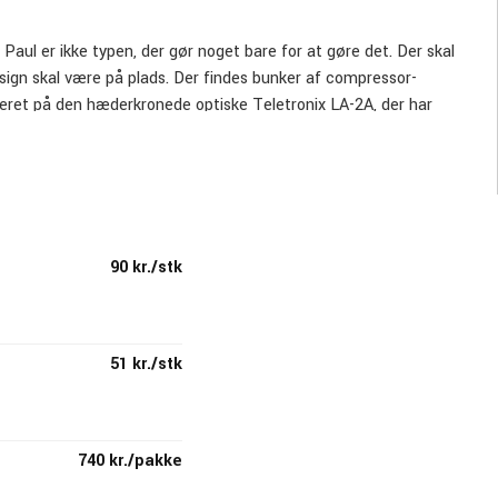
ul er ikke typen, der gør noget bare for at gøre det. Der skal
sign skal være på plads. Der findes bunker af compressor-
eret på den hæderkronede optiske Teletronix LA-2A, der har
 for "secret sauce", som teknikere overalt har lænet sig op ad
ktionskurve, der gør den utrolig transparent, dvs. man hører
ærværende og egal. Den er samtidig utrolig enkel at betjene,
lle guitarister på en enkel måde integrere denne musikalske
90 kr./stk
51 kr./stk
740 kr./pakke