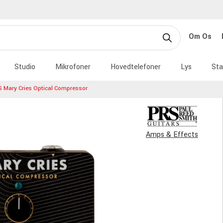
Om Os
Studio
Mikrofoner
Hovedtelefoner
Lys
Sta
 Mary Cries Optical Compressor
Amps & Effects