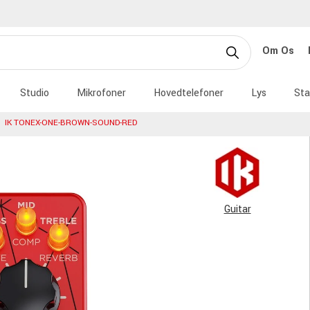
Om Os
Studio
Mikrofoner
Hovedtelefoner
Lys
Sta
IK TONEX-ONE-BROWN-SOUND-RED
Guitar