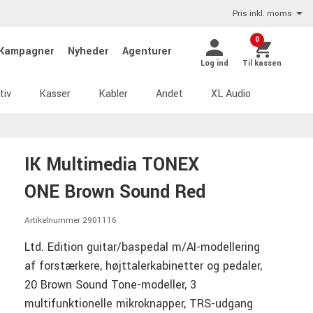
Pris inkl. moms
0
Kampagner
Nyheder
Agenturer
Log ind
Til kassen
tiv
Kasser
Kabler
Andet
XL Audio
IK Multimedia TONEX
ONE Brown Sound Red
Artikelnummer 2901116
Ltd. Edition guitar/baspedal m/AI-modellering
af forstærkere, højttalerkabinetter og pedaler,
20 Brown Sound Tone-modeller, 3
multifunktionelle mikroknapper, TRS-udgang