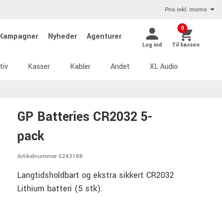
Pris inkl. moms
0
Kampagner
Nyheder
Agenturer
Log ind
Til kassen
tiv
Kasser
Kabler
Andet
XL Audio
GP Batteries CR2032 5-
pack
Artikelnummer 5242188
Langtidsholdbart og ekstra sikkert CR2032
Lithium batteri (5 stk).