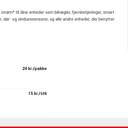
trøm* til dine enheder som bilnøgler, fjernbetjeninger, smart
 dør- og vinduessensorer, og alle andre enheder, der benytter
rhed på op til 10 år, når de opbevares korrekt på et køligt
at fungere selv under ekstreme forhold og fungerer pålideligt fra
kytte dine enheder med lækagesikker konstruktion, men også til at
24 kr./pakke
allage.
15 kr./stk