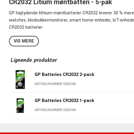
CR2032 Litium møntbatteri - 5-pak
GP højtydende lithium-møntbatterier CR2032 leverer 30 % mere s
watches, blodsukkermonitorer, smart home-enheder, IoT-enheder,
CR2032 batterier.
Med bemærkelsesværdige strømbevarende egenskaber og en holdba
VIS MERE
og tørt sted, står du aldrig med flade batterier. De er lavet til 
-20°C til +60°C.
Lignende produkter
Sikkerhed først! Disse batterier er ikke kun designet til at bes
GP Batteries CR2032 2-pack
beskytte dine kære med gennemtænkt designet børnesikret emb
ARTIKELNUMMER 5242186
Specifikationer
Betegnelse: CR2032
GP Batteries CR2032 1-pack
Kemi: Lithium
ARTIKELNUMMER 5242184
Nominel spænding: 3V
Dimensioner: ⌀20 x 3,2 mm
Vægt: 3,2g