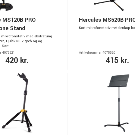
s MS120B PRO
Hercules MS520B PR
one Stand
Kort mikrofonstativ m/teleskop-
t mikrofonstativ med ekstratung
ern, Quick-N-EZ greb og og
 Sort.
r 4075321
Artikelnummer 4075520
420 kr.
415 kr.