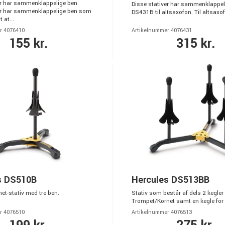
er har sammenklappelige ben.
Disse stativer har sammenklappel
er har sammenklappelige ben som
DS431B til altsaxofon. Til altsaxo
 at...
r 4076410
Artikelnummer 4076431
155 kr.
315 kr.
s DS510B
Hercules DS513BB
et-stativ med tre ben.
Stativ som består af dels 2 kegler 
Trompet/Kornet samt en kegle for 
r 4076510
Artikelnummer 4076513