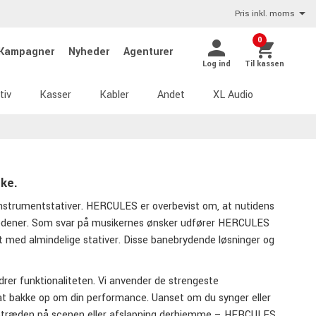
Pris inkl. moms
0
Kampagner
Nyheder
Agenturer
Log ind
Til kassen
tiv
Kasser
Kabler
Andet
XL Audio
nke.
nstrumentstativer. HERCULES er overbevist om, at nutidens
trædener. Som svar på musikernes ønsker udfører HERCULES
det med almindelige stativer. Disse banebrydende løsninger og
rer funktionaliteten. Vi anvender de strengeste
l at bakke op om din performance. Uanset om du synger eller
et, optræden på scenen eller afslapning derhjemme – HERCULES