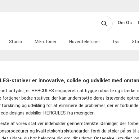
Om Os
Studio
Mikrofoner
Hovedtelefoner
Lys
Sta
ES-stativer er innovative, solide og udviklet med omta
net antyder, er HERCULES engageret i at bygge robuste og stærke i
e fortjener bedre stativer, der kan understøtte deres krævende op
v forskning og udvikling for at eliminere de problemer, der er forbun
rede designs adskiller HERCULES fra mængden.
este af vores stativer indeholder gennemtænkte løsninger, der forbed
onsprocedurer og kvalitetskontrolstandarder, fordi du stoler på os ti
 er det sidste, du bør bekymre dig om, dit udstyr. Optagelse i studi