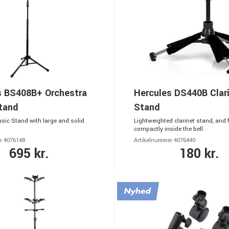
s BS408B+ Orchestra
Hercules DS440B Clar
tand
Stand
sic Stand with large and solid
Lightweighted clarinet stand, and 
compactly inside the bell.
r 4076148
Artikelnummer 4076440
695 kr.
180 kr.