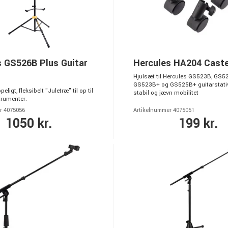
s GS526B Plus Guitar
Hercules HA204 Caste
Hjulsæt til Hercules GS523B, GS5
GS523B+ og GS525B+ guitarstative
igt, fleksibelt "Juletræ" til op til
stabil og jævn mobilitet
trumenter.
r 4075056
Artikelnummer 4075051
1050 kr.
199 kr.