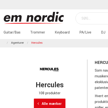
Guitar/Bas
Trommer
Keyboard
PA/Live
DJ
Agenturer
Hercules
HERCUL
Som nav
musiker
eksklusi
Hercules
patente
108 produkter
Hvert en
produkti
Alle mærker
spiller,