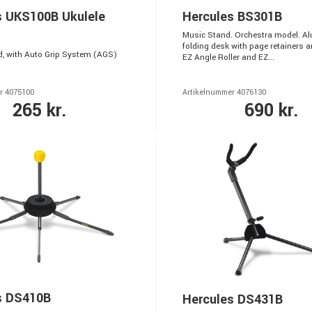
s UKS100B Ukulele
Hercules BS301B
Music Stand. Orchestra model. 
folding desk with page retainers a
d, with Auto Grip System (AGS)
EZ Angle Roller and EZ...
r 4075100
Artikelnummer 4076130
265 kr.
690 kr.
s DS410B
Hercules DS431B