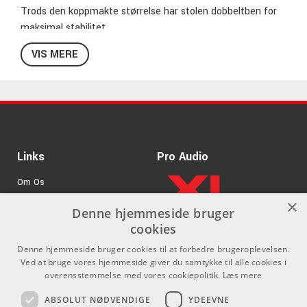
Trods den koppmakte størrelse har stolen dobbeltben for
maksimal stabilitet.
VIS MERE
Sædediameter: 300 mm
Basediameter: 430 mm
Højde: 380 - 455 mm
Vægt: 2,6 kg
Links
Pro Audio
Om Os
×
Agenturer
Denne hjemmeside bruger
cookies
.
Log ind
Denne hjemmeside bruger cookies til at forbedre brugeroplevelsen.
GDPR & Cookies
Ved at bruge vores hjemmeside giver du samtykke til alle cookies i
overensstemmelse med vores cookiepolitik.
Læs mere
Kontakt
Sociale medier
ABSOLUT NØDVENDIGE
YDEEVNE