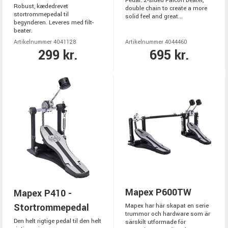
Pedal. 2-sided Falcon beater,
Robust, kædedrevet
double chain to create a more
stortrommepedal til
solid feel and great...
begynderen. Leveres med filt-
beater.
Artikelnummer 4041128
Artikelnummer 4044460
299 kr.
695 kr.
Mapex P600TW
Mapex P410 -
Stortrommepedal
Mapex har här skapat en serie
trummor och hardware som är
Den helt rigtige pedal til den helt
särskilt utformade för