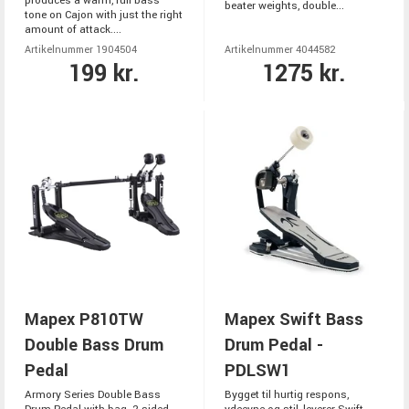
produces a warm, full bass
beater weights, double...
tone on Cajon with just the right
amount of attack....
Artikelnummer 1904504
Artikelnummer 4044582
199 kr.
1275 kr.
Mapex P810TW
Mapex Swift Bass
Double Bass Drum
Drum Pedal -
Pedal
PDLSW1
Armory Series Double Bass
Bygget til hurtig respons,