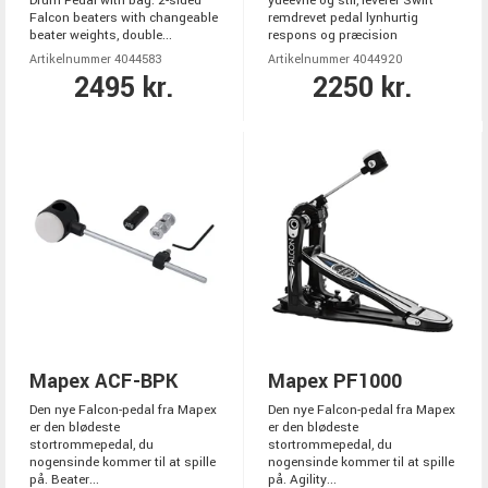
Drum Pedal with bag. 2-sided
ydeevne og stil, leverer Swift
Falcon beaters with changeable
remdrevet pedal lynhurtig
beater weights, double...
respons og præcision
Artikelnummer 4044583
Artikelnummer 4044920
2495 kr.
2250 kr.
Mapex ACF-BPK
Mapex PF1000
Den nye Falcon-pedal fra Mapex
Den nye Falcon-pedal fra Mapex
er den blødeste
er den blødeste
stortrommepedal, du
stortrommepedal, du
nogensinde kommer til at spille
nogensinde kommer til at spille
på. Beater...
på. Agility...