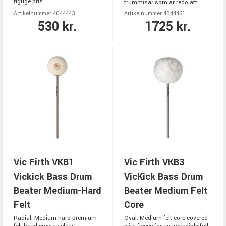
rigtige pris
trummisar som är redo att...
Artikelnummer 4044443
Artikelnummer 4044461
530 kr.
1725 kr.
Vic Firth VKB1
Vic Firth VKB3
Vickick Bass Drum
VicKick Bass Drum
Beater Medium-Hard
Beater Medium Felt
Felt
Core
Radial. Medium-hard premium
Oval. Medium felt core covered