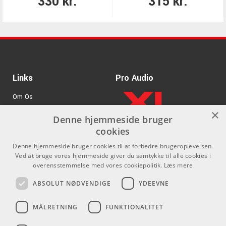
330 kr.
315 kr.
Links
Pro Audio
Om Os
×
Agenturer
Denne hjemmeside bruger
cookies
.
Log ind
Denne hjemmeside bruger cookies til at forbedre brugeroplevelsen.
GDPR & Cookies
Ved at bruge vores hjemmeside giver du samtykke til alle cookies i
overensstemmelse med vores cookiepolitik.
Læs mere
Kontakt
Sociale medier
ABSOLUT NØDVENDIGE
YDEEVNE
Som privatperson kan du ikke
Facebook
MÅLRETNING
FUNKTIONALITET
købe på denne hjemmeside, alt
Instagram
salg foregår gennem vores