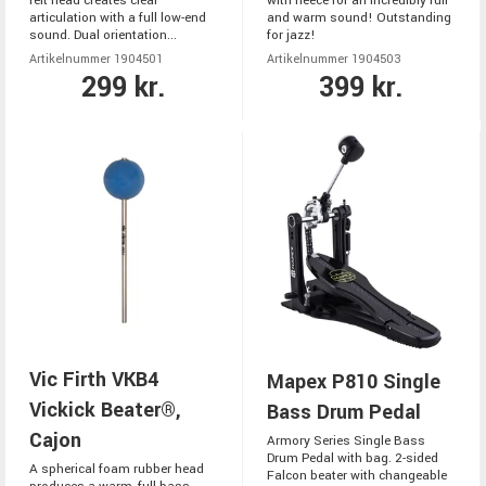
felt head creates clear
with fleece for an incredibly full
articulation with a full low-end
and warm sound! Outstanding
sound. Dual orientation...
for jazz!
Artikelnummer 1904501
Artikelnummer 1904503
299 kr.
399 kr.
Vic Firth VKB4
Mapex P810 Single
Vickick Beater®,
Bass Drum Pedal
Cajon
Armory Series Single Bass
Drum Pedal with bag. 2-sided
A spherical foam rubber head
Falcon beater with changeable