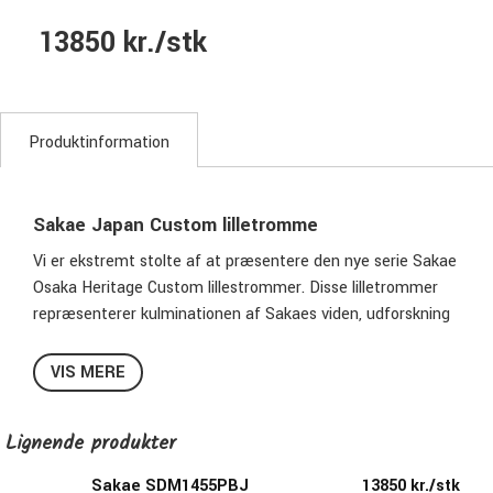
13850 kr./stk
Produktinformation
Sakae Japan Custom lilletromme
Vi er ekstremt stolte af at præsentere den nye serie Sakae
Osaka Heritage Custom lillestrommer. Disse lilletrommer
repræsenterer kulminationen af ​​Sakaes viden, udforskning
og eksperimenteren. Sakae er kendt for det fineste
håndværk og mange års erfaring med trommefremstilling,
VIS MERE
både under eget navn, og for andre mærker. Disse nye
lilletrommer er håndlavede af mesterhåndværkere i Sakaes
Lignende produkter
Lab-fabrik i Osaka, Japan. Der er to modeller, Phosphor
Bronze og Valnød. Begge fås i 14"x6.5" og 14"x5.5" og
Sakae SDM1455PBJ
13850 kr./stk