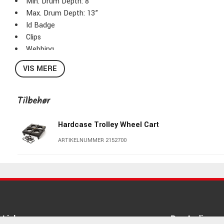
Min. Drum Depth: 8”
Max. Drum Depth: 13”
Id Badge
Clips
Webbing
Belt Ends
VIS MERE
Carry Handle
Stacking Feature
Foam Pads Protection
Tilbehør
Color: Light Blue
Hardcase Trolley Wheel Cart
ARTIKELNUMMER 2152700
Links
Pro Audio