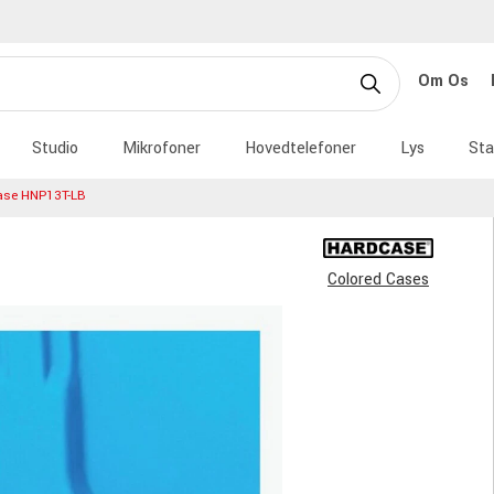
Om Os
Studio
Mikrofoner
Hovedtelefoner
Lys
Sta
ase HNP13T-LB
Colored Cases