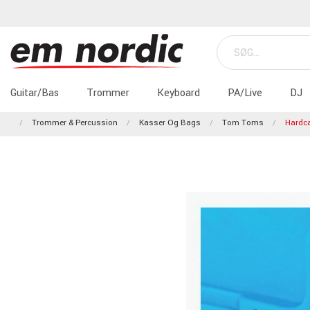
Guitar/Bas
Trommer
Keyboard
PA/Live
DJ
Trommer & Percussion
Kasser Og Bags
Tom Toms
Hardc