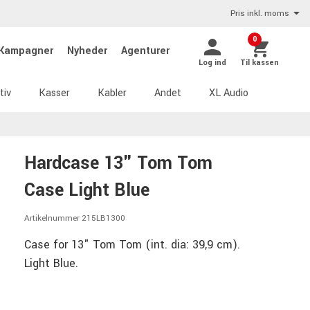
Pris inkl. moms
0
Kampagner
Nyheder
Agenturer
Log ind
Til kassen
tiv
Kasser
Kabler
Andet
XL Audio
Hardcase 13" Tom Tom
Case Light Blue
Artikelnummer 215LB1300
Case for 13" Tom Tom (int. dia: 39,9 cm).
Light Blue.