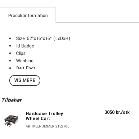
Produktinformation
Size: 52”x16”x16” (LxDxH)
Id Badge
Clips
Webbing
Belt Ends
Carry Handle
VIS MERE
Lid Handle
Pull Handle
Stacking Feature
Tilbehør
Wheels
3050 kr./stk
Color: Black
Hardcase Trolley
Wheel Cart
ARTIKELNUMMER 2152700