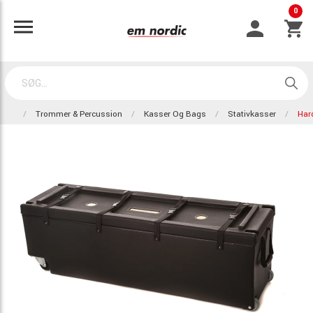
0
Trommer & Percussion
Kasser Og Bags
Stativkasser
Har