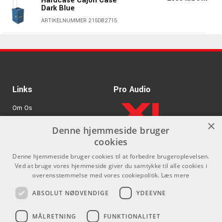
Hardcase Cajon Case
Dark Blue
ARTIKELNUMMER 215DB2715
2350 kr./stk
Hardcase Cajon Case
Pink
ARTIKELNUMMER 215PK2715
2350 kr./stk
Links
Hardcase Cajon Case
Pro Audio
ARTIKELNUMMER 2152715
Om Os
×
Agenturer
2350 kr./stk
Hardcase Cajon Case
Denne hjemmeside bruger
Light Green
cookies
.
Log ind
ARTIKELNUMMER 215LG2715
Denne hjemmeside bruger cookies til at forbedre brugeroplevelsen.
GDPR & Cookies
Ved at bruge vores hjemmeside giver du samtykke til alle cookies i
2350 kr./stk
Hardcase Cajon Case
overensstemmelse med vores cookiepolitik.
Læs mere
Yellow
Kontakt
Sociale medier
ABSOLUT NØDVENDIGE
YDEEVNE
ARTIKELNUMMER 215YE2715
Som privatperson kan du ikke
Facebook
2350 kr./stk
Hardcase Cajon Case
MÅLRETNING
FUNKTIONALITET
købe på denne hjemmeside, alt