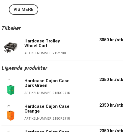
Extendable Handle
VIS MERE
Stacking Feature
Foam Pads
Wheels
Tilbehør
Available In 10 different colors.
Weight: 4kg
3050 kr./stk
Hardcase Trolley
Wheel Cart
ARTIKELNUMMER 2152700
Lignende produkter
2350 kr./stk
Hardcase Cajon Case
Dark Green
ARTIKELNUMMER 215DG2715
2350 kr./stk
Hardcase Cajon Case
Orange
ARTIKELNUMMER 215OR2715
2350 kr./stk