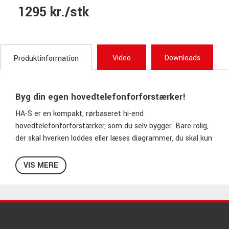
1295 kr./stk
Video
Downloads
Produktinformation
Byg din egen hovedtelefonforforstærker!
HA-S er en kompakt, rørbaseret hi-end
hovedtelefonforforstærker, som du selv bygger. Bare rolig,
der skal hverken loddes eller læses diagrammer, du skal kun
kunne dreje på en skruetrækker. Her giver du ikke bare dit
medhør et gevaldigt kvalitetsløft, du får også en hyggelig
VIS MERE
oplevelse med at bygge den med i posen.
Nutube - ægte rør i mikroformat!
KORGs revolutionerende Nutube-teknologi er udviklet i
samarbejde med Noritake Itron Corp. Teknologien betyder,