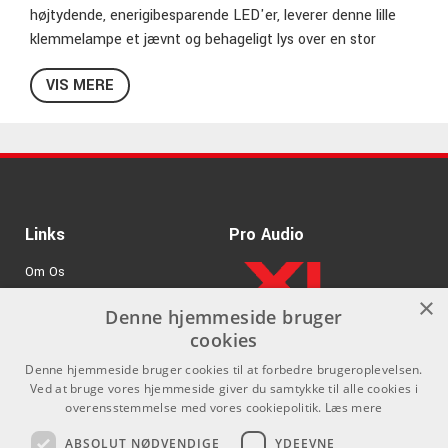
højtydende, enerigibesparende LED'er, leverer denne lille
klemmelampe et jævnt og behageligt lys over en stor
radius. Clips-basen kan stå af sig selv på en plan overflade,
VIS MERE
eller monteres på alle flader med en tykkelse på op til 25
mm. Lampen får strøm et indbygget, genopladeligt batteri,
der oplades via standard 5V USB-C adapter (tilkøb). USB A-
C kabel medfølger.
Specifikationer
Links
Pro Audio
2 separate LED-nodelamper i én
2 LED'er i hvert hoved
Om Os
Klemmevidde: 25 mm
×
Agenturer
Fleksible svanehalse
Denne hjemmeside bruger
2x 1300 Lux
cookies
.
Log ind
Genopladeligt batteri via USB (standard 5V, adapter
Denne hjemmeside bruger cookies til at forbedre brugeroplevelsen.
GDPR & Cookies
medfølger ikke)
Ved at bruge vores hjemmeside giver du samtykke til alle cookies i
USB A-C kabel til opladning
overensstemmelse med vores cookiepolitik.
Læs mere
Vægt: 11 g
Kontakt
Sociale medier
ABSOLUT NØDVENDIGE
YDEEVNE