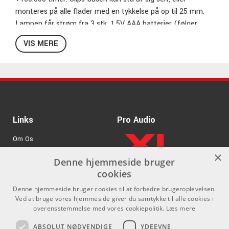
monteres på alle flader med en tykkelse på op til 25 mm.
Lampen får strøm fra 3 stk. 1,5V AAA batterier (følger
med), med en levetid på op til 40 timer.
VIS MERE
Nodelampe med 1 LED
Fleksibel svanehals
Batteridrevet (3x 1,5 V AAA)
Vægt: 0,072 kg
Sort
Links
Pro Audio
Om Os
×
Agenturer
Denne hjemmeside bruger
cookies
.
Log ind
Denne hjemmeside bruger cookies til at forbedre brugeroplevelsen.
GDPR & Cookies
Ved at bruge vores hjemmeside giver du samtykke til alle cookies i
overensstemmelse med vores cookiepolitik.
Læs mere
Kontakt
Sociale medier
ABSOLUT NØDVENDIGE
YDEEVNE