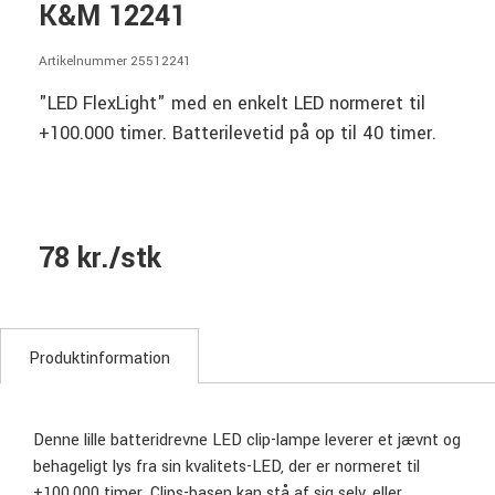
K&M 12241
Artikelnummer 25512241
"LED FlexLight" med en enkelt LED normeret til
+100.000 timer. Batterilevetid på op til 40 timer.
78 kr./stk
Produktinformation
Denne lille batteridrevne LED clip-lampe leverer et jævnt og
behageligt lys fra sin kvalitets-LED, der er normeret til
+100.000 timer. Clips-basen kan stå af sig selv, eller