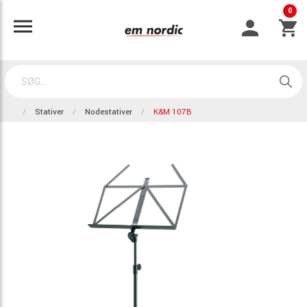
0
Stativer
Nodestativer
K&M 107B