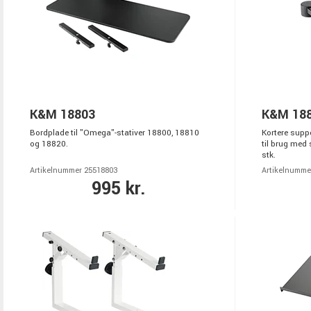
K&M 18803
K&M 18
Bordplade til "Omega"-stativer 18800, 18810
Kortere supp
og 18820.
til brug med 
stk.
Artikelnummer 25518803
Artikelnumme
995 kr.