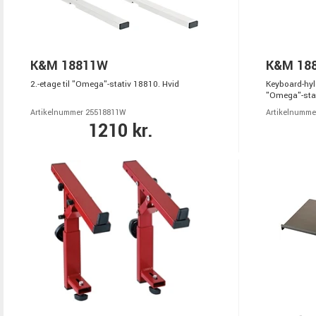
K&M 18811W
K&M 18
2.-etage til "Omega"-stativ 18810. Hvid
Keyboard-hyld
"Omega"-stat
Artikelnummer 25518811W
Artikelnumme
1210 kr.