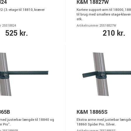
824
K&M 18827W
22 (3.-etage til 18810, kræver
Kortere support-arm til 18000, 1
til brug med smallere stage-klaver
stk.
r 25518824
Artikelnummer 25518827W
525 kr.
210 kr.
865B
K&M 18865S
med justerbar længde til 18840 og
Ekstra arme med justerbar længde
r Pro".
18860 Spider Pro. Silver.
r 25518865B
Artikelnummer 25518865S