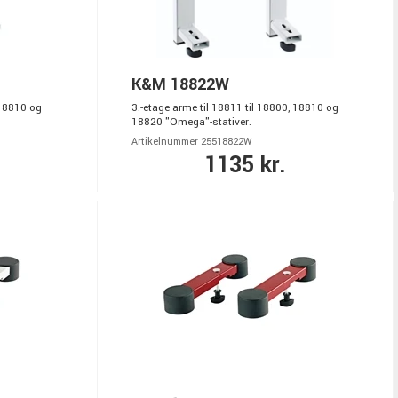
K&M 18822W
 18810 og
3.-etage arme til 18811 til 18800, 18810 og
18820 "Omega"-stativer.
Artikelnummer 25518822W
1135 kr.