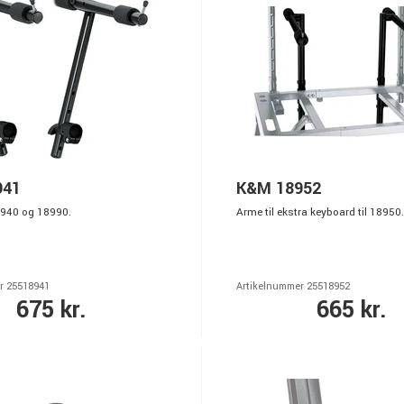
941
K&M 18952
18940 og 18990.
Arme til ekstra keyboard til 18950.
r 25518941
Artikelnummer 25518952
675 kr.
665 kr.