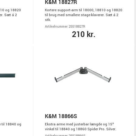
K&M 18827R
8810 og 18820
Kortere support-arm til 18000, 18810 og 18820
er. Sæt á 2
til brug med smallere stage-klaverer. Sæt á 2
stk.
Artikelnummer 25518827R
210 kr.
K&M 18866S
 til 18840 og
Ekstra arme med justerbar længde og 15º
vinkel til 18840 og 18860 Spider Pro. Silver.
Artikelnummer 25518866S