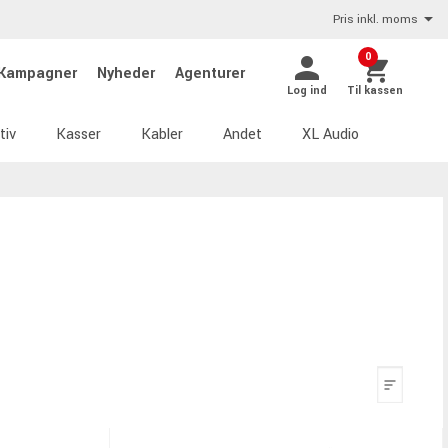
Pris inkl. moms
0
Kampagner
Nyheder
Agenturer
Log ind
Til kassen
tiv
Kasser
Kabler
Andet
XL Audio