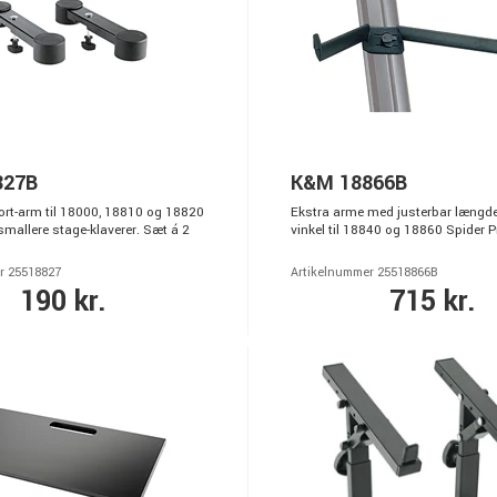
827B
K&M 18866B
ort-arm til 18000, 18810 og 18820
Ekstra arme med justerbar længd
smallere stage-klaverer. Sæt á 2
vinkel til 18840 og 18860 Spider Pr
r 25518827
Artikelnummer 25518866B
190 kr.
715 kr.