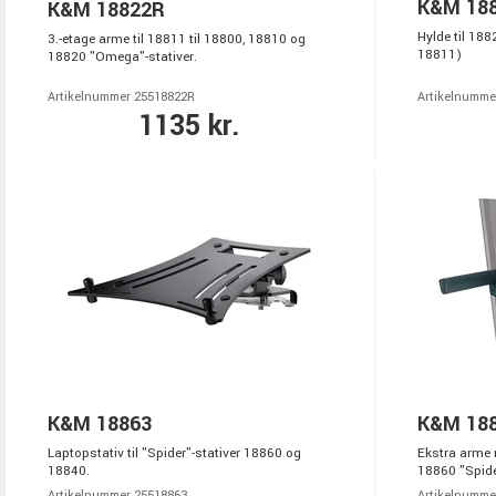
K&M 18
K&M 18822R
Hylde til 188
3.-etage arme til 18811 til 18800, 18810 og
18811)
18820 "Omega"-stativer.
Artikelnummer 25518822R
Artikelnumme
1135 kr.
K&M 18863
K&M 18
Laptopstativ til "Spider"-stativer 18860 og
Ekstra arme 
18840.
18860 "Spide
Artikelnummer 25518863
Artikelnumme