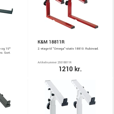
K&M 18811R
e og 15º
2.-etage til "Omega"-stativ 18810. Rubinrød.
o. Sort.
Artikelnummer 25518811R
1210 kr.