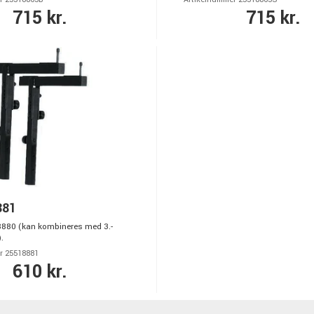
715 kr.
715 kr.
881
 18880 (kan kombineres med 3.-
.
r 25518881
610 kr.