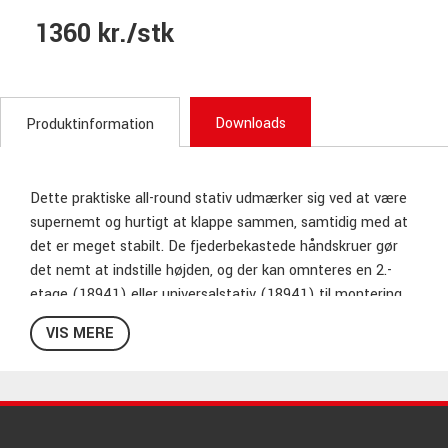
1360 kr./stk
Downloads
Produktinformation
Dette praktiske all-round stativ udmærker sig ved at være
supernemt og hurtigt at klappe sammen, samtidig med at
det er meget stabilt. De fjederbekastede håndskruer gør
det nemt at indstille højden, og der kan omnteres en 2.-
etage (18941) eller universalstativ (18941) til montering
af f.eks. mikrofon- eller tablet-holder. Stativet kan også
VIS MERE
udrustes med hjul (18806). Den ene gummifod kan drejes,
så stativet kan stå uden at vakle på ujævne overflader.
Højde: 595 - 1015 mm
Dybde: 350 mm