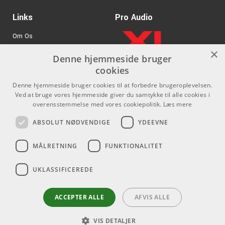
Maxbelastning: 50 kg
Links
Pro Audio
Mål sammenfoldet: 395 x 105 x 595 mm
Vægt: 7,069 kg
Om Os
Sort
×
Agenturer
Denne hjemmeside bruger
cookies
.
Log ind
Denne hjemmeside bruger cookies til at forbedre brugeroplevelsen.
GDPR & Cookies
Ved at bruge vores hjemmeside giver du samtykke til alle cookies i
overensstemmelse med vores cookiepolitik.
Læs mere
Kontakt
Sociale medier
ABSOLUT NØDVENDIGE
YDEEVNE
Som privatperson kan du ikke
Facebook
MÅLRETNING
FUNKTIONALITET
købe på denne hjemmeside, alt
Instagram
salg foregår gennem vores
UKLASSIFICEREDE
forhandlere.
Youtube
info@emnordic.dk
ACCEPTER ALLE
AFVIS ALLE
VIS DETALJER