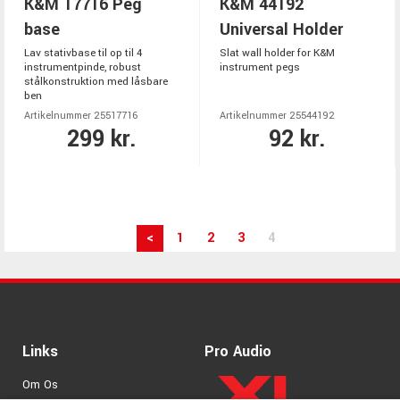
K&M 17716 Peg
K&M 44192
base
Universal Holder
Lav stativbase til op til 4
Slat wall holder for K&M
instrumentpinde, robust
instrument pegs
stålkonstruktion med låsbare
ben
Artikelnummer 25517716
Artikelnummer 25544192
299 kr.
92 kr.
<
1
2
3
4
Links
Pro Audio
Om Os