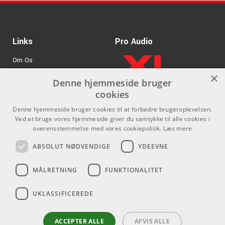
Links
Pro Audio
Om Os
×
Agenturer
Denne hjemmeside bruger
cookies
.
Log ind
Denne hjemmeside bruger cookies til at forbedre brugeroplevelsen.
GDPR & Cookies
Ved at bruge vores hjemmeside giver du samtykke til alle cookies i
overensstemmelse med vores cookiepolitik.
Læs mere
Kontakt
Sociale medier
ABSOLUT NØDVENDIGE
YDEEVNE
Som privatperson kan du ikke
Facebook
MÅLRETNING
FUNKTIONALITET
købe på denne hjemmeside, alt
Instagram
salg foregår gennem vores
UKLASSIFICEREDE
forhandlere.
Youtube
info@emnordic.dk
ACCEPTER ALLE
AFVIS ALLE