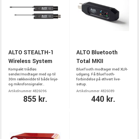
ALTO STEALTH-1
ALTO Bluetooth
Wireless System
Total MKII
Kompakt trådløs
BlueTooth modtager med XLR-
sender/modtager med op til
udgang. Få BlueTooth-
30m rækkevidde til både linje-
forbindelse på ethvert live-
og mikrofonsignaler..
setup.
Artikelnummer 4826096
Artikelnummer 4826089
855 kr.
440 kr.