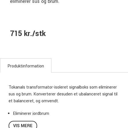
eliminerer sus og brum.
715 kr./stk
Produktinformation
Tokanals transformator-isoleret signalboks som eliminerer
sus og brum. Konverterer desuden et ubalanceret signal til
et balanceret, og omvendt.
Eliminerer jordbrum
Passiv enhed, skal ikke bruge strømforsyning
VIS MERE
Konverterer balanceret line til ubalanceret, og vice versa