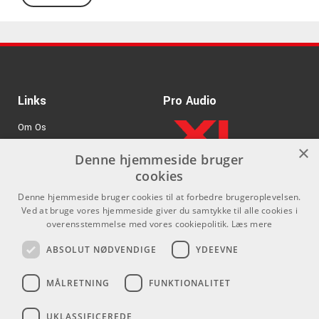
Inputs: 2 balancerede 1/4”-jack, 2 RCA
Outputs: 2 balancerede 1/4”-jack, 2 RCA
Links
Pro Audio
Om Os
×
Agenturer
Denne hjemmeside bruger
cookies
.
Log ind
Denne hjemmeside bruger cookies til at forbedre brugeroplevelsen.
GDPR & Cookies
Ved at bruge vores hjemmeside giver du samtykke til alle cookies i
overensstemmelse med vores cookiepolitik.
Læs mere
Kontakt
Sociale medier
ABSOLUT NØDVENDIGE
YDEEVNE
Som privatperson kan du ikke
Facebook
MÅLRETNING
FUNKTIONALITET
købe på denne hjemmeside, alt
Instagram
salg foregår gennem vores
UKLASSIFICEREDE
forhandlere.