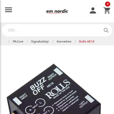
0
PA/Live
Signaludstyr
Konvertere
Rolls HE18